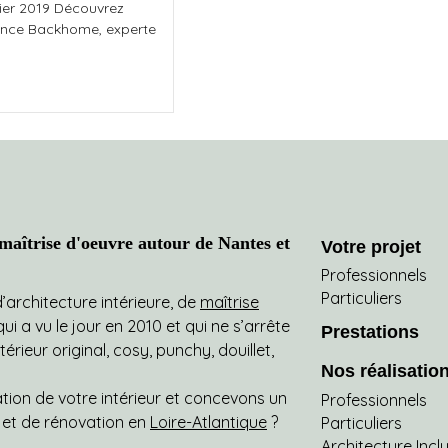
vier 2019 Découvrez
nce Backhome, experte
aîtrise d'oeuvre autour de Nantes et
Votre projet
Professionnels
Particuliers
architecture intérieure, de
maîtrise
i a vu le jour en 2010 et qui ne s’arrête
Prestations
ieur original, cosy, punchy, douillet,
Nos réalisatio
on de votre intérieur et concevons un
Professionnels
jet de rénovation en
Loire-Atlantique
?
Particuliers
Architecture Incl