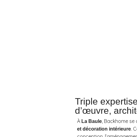
Triple experti
d’œuvre, archit
À
, Backhome se 
La Baule
. 
et décoration intérieure
conception, l’aménagement 