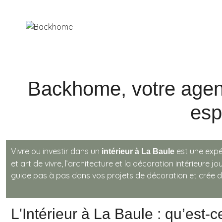
Backhome, votre agenc
esp
Vivre ou investir dans un
est une expé
intérieur à La Baule
et art de vivre, l’architecture et la décoration intérieure 
guide pas à pas dans vos projets de décoration et crée 
L'Intérieur à La Baule : qu’est-ce