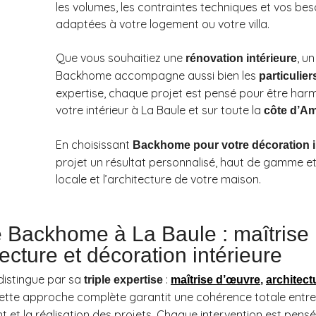
les volumes, les contraintes techniques et vos be
adaptées à votre logement ou votre villa.
Que vous souhaitiez une
, u
rénovation intérieure
Backhome accompagne aussi bien les
particulie
expertise, chaque projet est pensé pour être harm
votre intérieur à La Baule et sur toute la
côte d’A
En choisissant
Backhome pour votre décoration i
projet un résultat personnalisé, haut de gamme et
locale et l’architecture de votre maison.
se Backhome à La Baule : maîtrise
ecture et décoration intérieure
distingue par sa
:
triple expertise
maîtrise d’œuvre
,
architect
Cette approche complète garantit une cohérence totale entre
et la réalisation des projets. Chaque intervention est pensé