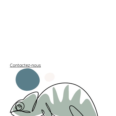
qu’un espace : un lieu de vie à investir, à façonner,
à vous approprier. Backhome accompagne les
particuliers en Loire-Atlantique dans tous leurs
projets de rénovation, d’aménagement et
d’architecture intérieure, pour transformer un
logement en véritable foyer. Notre équipe
d’architectes d’intérieur et de maîtres d’œuvre
vous suit de la conception à la réception du
chantier.
Contactez-nous