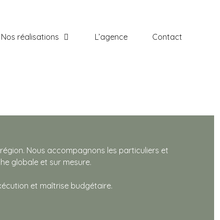
Nos réalisations
L’agence
Contact
 région. Nous accompagnons les particuliers et
he globale et sur mesure.
xécution et maîtrise budgétaire.