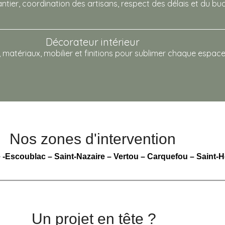
ntier, coordination des artisans, respect des délais et du bu
Décorateur intérieur
matériaux, mobilier et finitions pour sublimer chaque espace
Nos zones d'intervention
e
-Escoublac –
Saint-Nazaire
–
Vertou
–
Carquefou
–
Saint-H
Un projet en tête ?