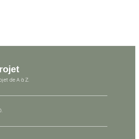
rojet
jet de A à Z.
D.