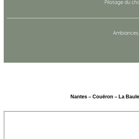
Pilotage du cha
Ambiances, 
Nantes
–
Couëron
–
La Baul