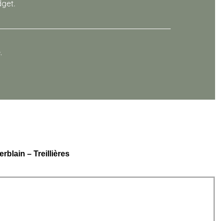
dget.
.
erblain
–
Treillières