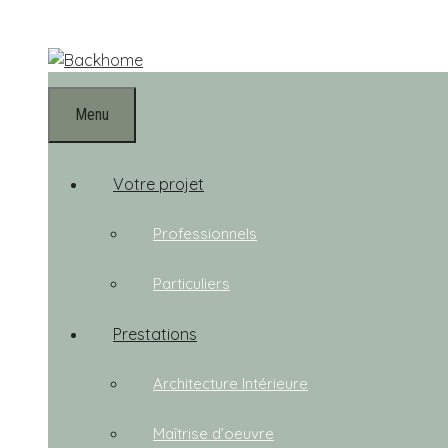
Aller
au
contenu
Menu
Votre projet
Professionnels
Particuliers
Prestations
Architecture Intérieure
Maîtrise d’oeuvre