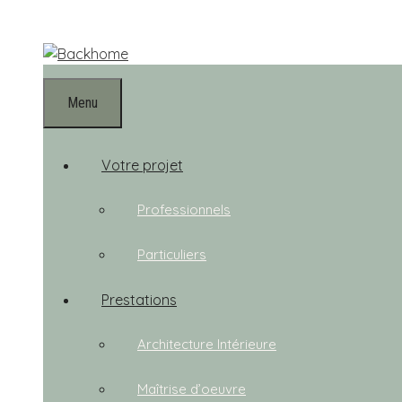
Aller
au
contenu
Menu
Votre projet
Professionnels
Particuliers
Prestations
Architecture Intérieure
Maîtrise d’oeuvre