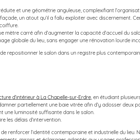
éduite et une géométrie anguleuse, complexifiant l’organisation
 façade, un atout qu’il a fallu exploiter avec discernement. C
coiffure.
ue mètre carré afin d’augmenter la capacité d’accueil du salo
’image globale du lieu, sans engager une rénovation lourde inc
e de repositionner le salon dans un registre plus contemporai
cture d’intérieur à La Chapelle-sur-Erdre
,
en étudiant plusieu
ndamner partiellement une baie vitrée afin d’y adosser deux p
t une luminosité suffisante dans le salon.
re les délais d’intervention.
n de renforcer l’identité contemporaine et industrielle du li
ements, miroirs et éclairages adaptés aux usages profession